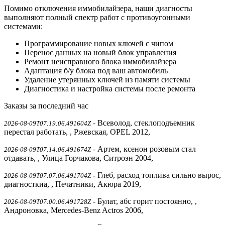
Помимо отключения иммобилайзера, наши диагносты
выполняют полный спектр работ с противоугонными
системами:
Программирование новых ключей с чипом
Перенос данных на новый блок управления
Ремонт неисправного блока иммобилайзера
Адаптация б/у блока под ваш автомобиль
Удаление утерянных ключей из памяти системы
Диагностика и настройка системы после ремонта
Заказы за последний час
- Всеволод, стеклоподъемник
2026-08-09T07:19:06.491604Z
перестал работать, , Ржевская, OPEL 2012,
- Артем, ксенон розовым стал
2026-08-09T07:14:06.491674Z
отдавать, , Улица Горчакова, Ситроэн 2004,
- Глеб, расход топлива сильно вырос,
2026-08-09T07:07:06.491704Z
диагносткиа, , Печатники, Акюра 2019,
- Булат, абс горит постоянно, ,
2026-08-09T07:00:06.491728Z
Андроновка, Mercedes-Benz Actros 2006,