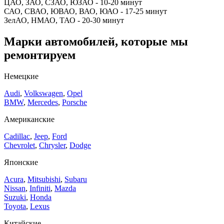
ЦАО, ЗАО, СЗАО, ЮЗАО - 10-20 минут
САО, СВАО, ЮВАО, ВАО, ЮАО - 17-25 минут
ЗелАО, НМАО, ТАО - 20-30 минут
Марки автомобилей, которые мы
ремонтируем
Немецкие
Audi
,
Volkswagen
,
Opel
BMW
,
Mercedes
,
Porsche
Американские
Cadillac
,
Jeep
,
Ford
Chevrolet
,
Chrysler
,
Dodge
Японские
Acura
,
Mitsubishi
,
Subaru
Nissan
,
Infiniti
,
Mazda
Suzuki
,
Honda
Toyota
,
Lexus
Китайские